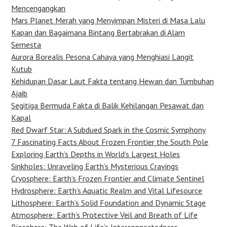
Mencengangkan
Mars Planet Merah yang Menyimpan Misteri di Masa Lalu
Kapan dan Bagaimana Bintang Bertabrakan di Alam
Semesta
Aurora Borealis Pesona Cahaya yang Menghiasi Langit
Kutub
Kehidupan Dasar Laut Fakta tentang Hewan dan Tumbuhan
Ajaib
Segitiga Bermuda Fakta di Balik Kehilangan Pesawat dan
Kapal
Red Dwarf Star: A Subdued Spark in the Cosmic Symphony
7 Fascinating Facts About Frozen Frontier the South Pole
Exploring Earth’s Depths in World’s Largest Holes
Sinkholes: Unraveling Earth’s Mysterious Cravings
Cryosphere: Earth’s Frozen Frontier and Climate Sentinel
Hydrosphere: Earth’s Aquatic Realm and Vital Lifesource
Lithosphere: Earth’s Solid Foundation and Dynamic Stage
Atmosphere: Earth’s Protective Veil and Breath of Life
Biosphere: The Web of Life’s Interconnectedness