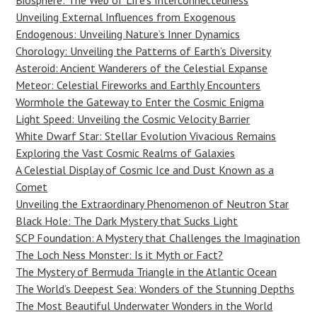
Unveiling External Influences from Exogenous
Endogenous: Unveiling Nature’s Inner Dynamics
Chorology: Unveiling the Patterns of Earth’s Diversity
Asteroid: Ancient Wanderers of the Celestial Expanse
Meteor: Celestial Fireworks and Earthly Encounters
Wormhole the Gateway to Enter the Cosmic Enigma
Light Speed: Unveiling the Cosmic Velocity Barrier
White Dwarf Star: Stellar Evolution Vivacious Remains
Exploring the Vast Cosmic Realms of Galaxies
A Celestial Display of Cosmic Ice and Dust Known as a
Comet
Unveiling the Extraordinary Phenomenon of Neutron Star
Black Hole: The Dark Mystery that Sucks Light
SCP Foundation: A Mystery that Challenges the Imagination
The Loch Ness Monster: Is it Myth or Fact?
The Mystery of Bermuda Triangle in the Atlantic Ocean
The World’s Deepest Sea: Wonders of the Stunning Depths
The Most Beautiful Underwater Wonders in the World