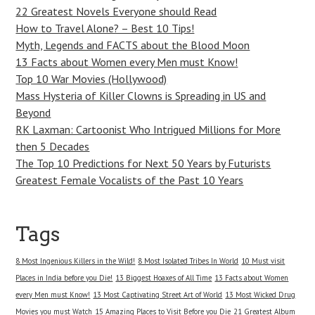
22 Greatest Novels Everyone should Read
How to Travel Alone? – Best 10 Tips!
Myth, Legends and FACTS about the Blood Moon
13 Facts about Women every Men must Know!
Top 10 War Movies (Hollywood)
Mass Hysteria of Killer Clowns is Spreading in US and
Beyond
RK Laxman: Cartoonist Who Intrigued Millions for More
then 5 Decades
The Top 10 Predictions for Next 50 Years by Futurists
Greatest Female Vocalists of the Past 10 Years
Tags
8 Most Ingenious Killers in the Wild!
8 Most Isolated Tribes In World
10 Must visit
Places in India before you Die!
13 Biggest Hoaxes of All Time
13 Facts about Women
every Men must Know!
13 Most Captivating Street Art of World
13 Most Wicked Drug
Movies you must Watch
15 Amazing Places to Visit Before you Die
21 Greatest Album