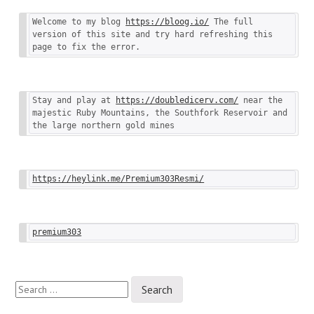
Welcome to my blog 
https://bloog.io/
 The full 
version of this site and try hard refreshing this 
page to fix the error.
Stay and play at 
https://doubledicerv.com/
 near the 
majestic Ruby Mountains, the Southfork Reservoir and 
the large northern gold mines
https://heylink.me/Premium303Resmi/
premium303
Search
for: