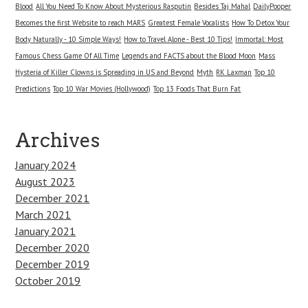
Blood
All You Need To Know About Mysterious Rasputin
Besides Taj Mahal
DailyPooper
Becomes the first Website to reach MARS
Greatest Female Vocalists
How To Detox Your
Body Naturally - 10 Simple Ways!
How to Travel Alone - Best 10 Tips!
Immortal: Most
Famous Chess Game Of All Time
Legends and FACTS about the Blood Moon
Mass
Hysteria of Killer Clowns is Spreading in US and Beyond
Myth
RK Laxman
Top 10
Predictions
Top 10 War Movies (Hollywood)
Top 13 Foods That Burn Fat
Archives
January 2024
August 2023
December 2021
March 2021
January 2021
December 2020
December 2019
October 2019