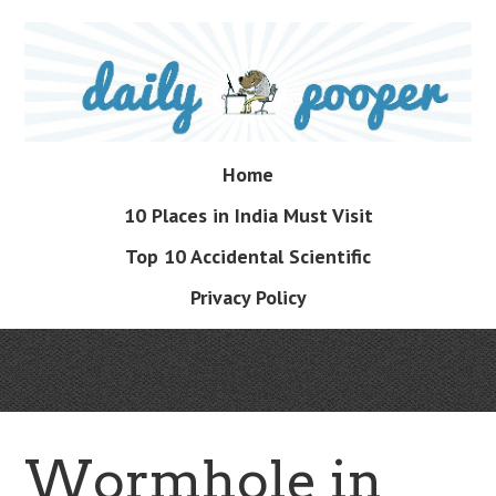
Skip
to
main
content
Skip
Home
Menu
to
10 Places in India Must Visit
content
Top 10 Accidental Scientific
Privacy Policy
Wormhole in