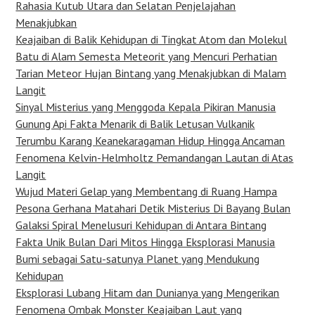
Rahasia Kutub Utara dan Selatan Penjelajahan
Menakjubkan
Keajaiban di Balik Kehidupan di Tingkat Atom dan Molekul
Batu di Alam Semesta Meteorit yang Mencuri Perhatian
Tarian Meteor Hujan Bintang yang Menakjubkan di Malam
Langit
Sinyal Misterius yang Menggoda Kepala Pikiran Manusia
Gunung Api Fakta Menarik di Balik Letusan Vulkanik
Terumbu Karang Keanekaragaman Hidup Hingga Ancaman
Fenomena Kelvin-Helmholtz Pemandangan Lautan di Atas
Langit
Wujud Materi Gelap yang Membentang di Ruang Hampa
Pesona Gerhana Matahari Detik Misterius Di Bayang Bulan
Galaksi Spiral Menelusuri Kehidupan di Antara Bintang
Fakta Unik Bulan Dari Mitos Hingga Eksplorasi Manusia
Bumi sebagai Satu-satunya Planet yang Mendukung
Kehidupan
Eksplorasi Lubang Hitam dan Dunianya yang Mengerikan
Fenomena Ombak Monster Keajaiban Laut yang