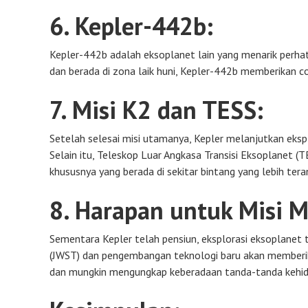
6. Kepler-442b:
Kepler-442b adalah eksoplanet lain yang menarik perhat
dan berada di zona laik huni, Kepler-442b memberikan c
7. Misi K2 dan TESS:
Setelah selesai misi utamanya, Kepler melanjutkan ekspl
Selain itu, Teleskop Luar Angkasa Transisi Eksoplanet 
khususnya yang berada di sekitar bintang yang lebih tera
8. Harapan untuk Misi 
Sementara Kepler telah pensiun, eksplorasi eksoplanet 
(JWST) dan pengembangan teknologi baru akan member
dan mungkin mengungkap keberadaan tanda-tanda kehid