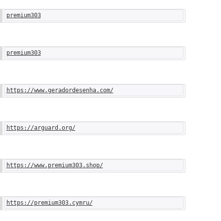
premium303
premium303
https://www.geradordesenha.com/
https://arguard.org/
https://www.premium303.shop/
https://premium303.cymru/