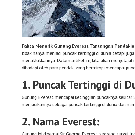
Fakta Menarik Gunung Everest Tantangan Pendakia
tidak hanya menjadi puncak tertinggi di dunia tetapi ju
menaklukkannya. Dalam artikel ini, kita akan menjelaja
dihadapi oleh para pendaki yang bermimpi mencapai puncak
1. Puncak Tertinggi di D
Gunung Everest mencapai ketinggian puncaknya sekitar 8.
menjadikannya sebagai puncak tertinggi di dunia dan mim
2. Nama Everest:
Gunung ini dinamai Sir George Everest, seorang survei In