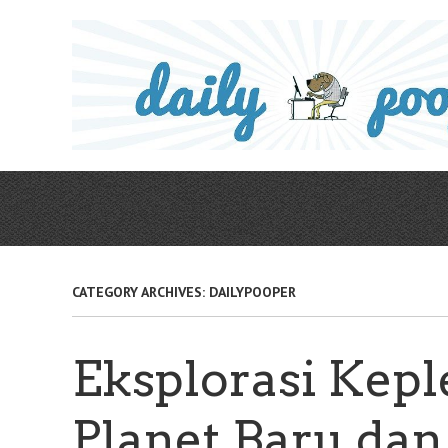
Skip
to
main
content
CATEGORY ARCHIVES:
DAILYPOOPER
Eksplorasi Kep
Planet Baru dan