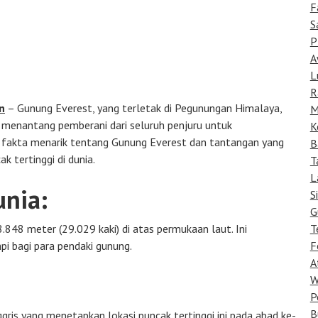
F
S
P
A
L
R
n
– Gunung Everest, yang terletak di Pegunungan Himalaya,
M
ga menantang pemberani dari seluruh penjuru untuk
K
hi fakta menarik tentang Gunung Everest dan tantangan yang
B
 tertinggi di dunia.
T
L
unia:
S
G
T
848 meter (29.029 kaki) di atas permukaan laut. Ini
F
pi bagi para pendaki gunung.
A
W
P
B
ggris yang menetapkan lokasi puncak tertinggi ini pada abad ke-