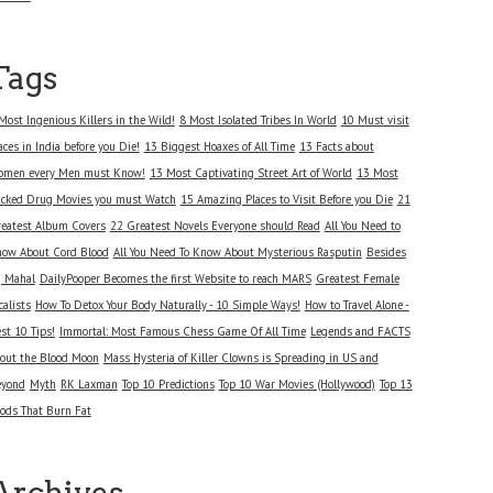
Tags
Most Ingenious Killers in the Wild!
8 Most Isolated Tribes In World
10 Must visit
aces in India before you Die!
13 Biggest Hoaxes of All Time
13 Facts about
men every Men must Know!
13 Most Captivating Street Art of World
13 Most
cked Drug Movies you must Watch
15 Amazing Places to Visit Before you Die
21
eatest Album Covers
22 Greatest Novels Everyone should Read
All You Need to
ow About Cord Blood
All You Need To Know About Mysterious Rasputin
Besides
j Mahal
DailyPooper Becomes the first Website to reach MARS
Greatest Female
calists
How To Detox Your Body Naturally - 10 Simple Ways!
How to Travel Alone -
st 10 Tips!
Immortal: Most Famous Chess Game Of All Time
Legends and FACTS
out the Blood Moon
Mass Hysteria of Killer Clowns is Spreading in US and
eyond
Myth
RK Laxman
Top 10 Predictions
Top 10 War Movies (Hollywood)
Top 13
ods That Burn Fat
Archives