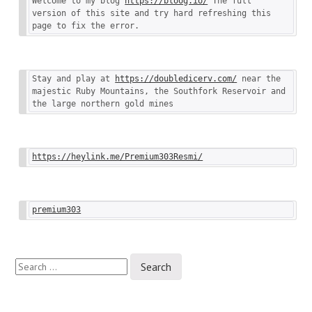
Welcome to my blog 
https://bloog.io/
 The full 
version of this site and try hard refreshing this 
page to fix the error.
Stay and play at 
https://doubledicerv.com/
 near the 
majestic Ruby Mountains, the Southfork Reservoir and 
the large northern gold mines
https://heylink.me/Premium303Resmi/
premium303
Search
for: