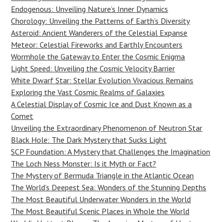
Endogenous: Unveiling Nature’s Inner Dynamics
Chorology: Unveiling the Patterns of Earth’s Diversity
Asteroid: Ancient Wanderers of the Celestial Expanse
Meteor: Celestial Fireworks and Earthly Encounters
Wormhole the Gateway to Enter the Cosmic Enigma
Light Speed: Unveiling the Cosmic Velocity Barrier
White Dwarf Star: Stellar Evolution Vivacious Remains
Exploring the Vast Cosmic Realms of Galaxies
A Celestial Display of Cosmic Ice and Dust Known as a
Comet
Unveiling the Extraordinary Phenomenon of Neutron Star
Black Hole: The Dark Mystery that Sucks Light
SCP Foundation: A Mystery that Challenges the Imagination
The Loch Ness Monster: Is it Myth or Fact?
The Mystery of Bermuda Triangle in the Atlantic Ocean
The World’s Deepest Sea: Wonders of the Stunning Depths
The Most Beautiful Underwater Wonders in the World
The Most Beautiful Scenic Places in Whole the World