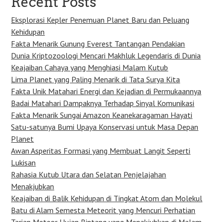
Recent Posts
Eksplorasi Kepler Penemuan Planet Baru dan Peluang
Kehidupan
Fakta Menarik Gunung Everest Tantangan Pendakian
Dunia Kriptozoologi Mencari Makhluk Legendaris di Dunia
Keajaiban Cahaya yang Menghiasi Malam Kutub
Lima Planet yang Paling Menarik di Tata Surya Kita
Fakta Unik Matahari Energi dan Kejadian di Permukaannya
Badai Matahari Dampaknya Terhadap Sinyal Komunikasi
Fakta Menarik Sungai Amazon Keanekaragaman Hayati
Satu-satunya Bumi Upaya Konservasi untuk Masa Depan
Planet
Awan Asperitas Formasi yang Membuat Langit Seperti
Lukisan
Rahasia Kutub Utara dan Selatan Penjelajahan
Menakjubkan
Keajaiban di Balik Kehidupan di Tingkat Atom dan Molekul
Batu di Alam Semesta Meteorit yang Mencuri Perhatian
Tarian Meteor Hujan Bintang yang Menakjubkan di Malam