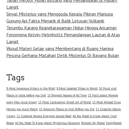
Langit
Sinyal Misterius yang Menggoda Kepala Pikiran Manusia
Gunung Api Fakta Menarik di Balik Letusan Vulkanik
Terumbu Karang Keanekaragaman Hidup Hingga Ancaman
Fenomena Kelvin-Helmholtz Pemandangan Lautan di Atas
Langit
Wujud Materi Gelap yang Membentang di Ruang Hampa
Pesona Gerhana Matahari Detik Misterius Di Bayang Bulan
Tags
8 Most Ingenious Killers in the Wild!
8 Most Isolated Tribes In World
10 Must visit
Places in India before you Die!
13 Biggest Hoaxes of All Time
13 Facts about Women
every Men must Know!
13 Most Captivating Street Art of World
13 Most Wicked Drug
Movies you must Watch
15 Amazing Places to Visit Before you Die
21 Greatest Album
Covers
22 Greatest Novels Everyone should Read
All You Need to Know About Cord
Blood
All You Need To Know About Mysterious Rasputin
Besides Taj Mahal
DailyPooper