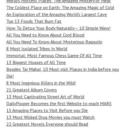
World’s Hottest Places: The Amazing Mystery of Heat
The Coldest Place on Earth: The Amazing Magic of Cold
An Exploration of the Amazing World’s Largest Cave
Top 13 Foods That Burn Fat
How To Detox Your Body Naturally – 10 Simple Ways!
All You Need to Know About Cord Blood
All You Need To Know About Mysterious Rasputin
8 Most Isolated Tribes In World
Immortal: Most Famous Chess Game Of All Time
13 Biggest Hoaxes of All Time
Besides Taj Mahal, 10 Must visit Places in India before you
Die!
8 Most Ingenious Killers in the Wild!
21 Greatest Album Covers
13 Most Captivating Street Art of World
DailyPooper Becomes the first Website to reach MARS
15 Amazing Places to Visit Before you Die
13 Most Wicked Drug Movies you must Watch
22 Greatest Novels Everyone should Read