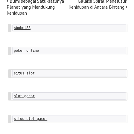
Post
Bumi sebagai Satu-satunya
Galaksi Spiral Menelusuri
Planet yang Mendukung
Kehidupan di Antara Bintang
navigation
Kehidupan
sbobet88
poker online
situs slot
slot gacor
situs slot gacor