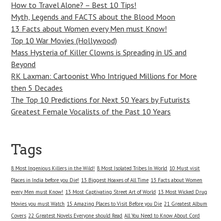
How to Travel Alone? – Best 10 Tips!
Myth, Legends and FACTS about the Blood Moon
13 Facts about Women every Men must Know!
Top 10 War Movies (Hollywood)
Mass Hysteria of Killer Clowns is Spreading in US and
Beyond
RK Laxman: Cartoonist Who Intrigued Millions for More
then 5 Decades
The Top 10 Predictions for Next 50 Years by Futurists
Greatest Female Vocalists of the Past 10 Years
Tags
8 Most Ingenious Killers in the Wild!
8 Most Isolated Tribes In World
10 Must visit
Places in India before you Die!
13 Biggest Hoaxes of All Time
13 Facts about Women
every Men must Know!
13 Most Captivating Street Art of World
13 Most Wicked Drug
Movies you must Watch
15 Amazing Places to Visit Before you Die
21 Greatest Album
Covers
22 Greatest Novels Everyone should Read
All You Need to Know About Cord