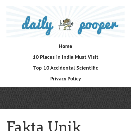
Skip
to
main
content
Skip
Home
Menu
to
10 Places in India Must Visit
content
Top 10 Accidental Scientific
Privacy Policy
Fakta Unik