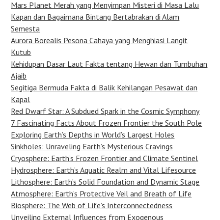
Mars Planet Merah yang Menyimpan Misteri di Masa Lalu
Kapan dan Bagaimana Bintang Bertabrakan di Alam
Semesta
Aurora Borealis Pesona Cahaya yang Menghiasi Langit
Kutub
Kehidupan Dasar Laut Fakta tentang Hewan dan Tumbuhan
Ajaib
Segitiga Bermuda Fakta di Balik Kehilangan Pesawat dan
Kapal
Red Dwarf Star: A Subdued Spark in the Cosmic Symphony
7 Fascinating Facts About Frozen Frontier the South Pole
Exploring Earth’s Depths in World’s Largest Holes
Sinkholes: Unraveling Earth’s Mysterious Cravings
Cryosphere: Earth’s Frozen Frontier and Climate Sentinel
Hydrosphere: Earth’s Aquatic Realm and Vital Lifesource
Lithosphere: Earth’s Solid Foundation and Dynamic Stage
Atmosphere: Earth’s Protective Veil and Breath of Life
Biosphere: The Web of Life’s Interconnectedness
Unveiling External Influences from Exogenous