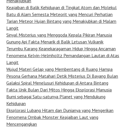
Menakjubkan
Keajaiban di Balik Kehidupan di Tingkat Atom dan Molekul
Batu di Alam Semesta Meteorit yang Mencuri Perhatian
Tarian Meteor Hujan Bintang yang Menakjubkan di Malam
Langit
Sinyal Misterius yang Menggoda Kepala Pikiran Manusia
Gunung Api Fakta Menarik di Balik Letusan Vulkanik
Terumbu Karang Keanekaragaman Hidup Hingga Ancaman
Fenomena Kelvin-Helmholtz Pemandangan Lautan di Atas
Langit
Wujud Materi Gelap yang Membentang di Ruang Hampa
Pesona Gerhana Matahari Detik Misterius Di Bayang Bulan
Galaksi Spiral Menelusuri Kehidupan di Antara Bintang
Fakta Unik Bulan Dari Mitos Hingga Eksplorasi Manusia
Bumi sebagai Satu-satunya Planet yang Mendukung
Kehidupan
Eksplorasi Lubang Hitam dan Dunianya yang Mengerikan
Fenomena Ombak Monster Keajaiban Laut yang
Mencengangkan