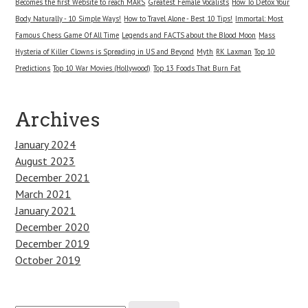
Becomes the first Website to reach MARS
Greatest Female Vocalists
How To Detox Your
Body Naturally - 10 Simple Ways!
How to Travel Alone - Best 10 Tips!
Immortal: Most
Famous Chess Game Of All Time
Legends and FACTS about the Blood Moon
Mass
Hysteria of Killer Clowns is Spreading in US and Beyond
Myth
RK Laxman
Top 10
Predictions
Top 10 War Movies (Hollywood)
Top 13 Foods That Burn Fat
Archives
January 2024
August 2023
December 2021
March 2021
January 2021
December 2020
December 2019
October 2019
Search