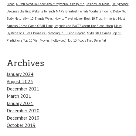
Blood
All You Need To Know About Mysterious Rasputin
Besides Taj Mahal
DailyPooper
Becomes the first Website to reach MARS
Greatest Female Vocalists
How To Detox Your
Body Naturally - 10 Simple Ways!
How to Travel Alone - Best 10 Tips!
Immortal: Most
Famous Chess Game Of All Time
Legends and FACTS about the Blood Moon
Mass
Hysteria of Killer Clowns is Spreading in US and Beyond
Myth
RK Laxman
Top 10
Predictions
Top 10 War Movies (Hollywood)
Top 13 Foods That Burn Fat
Archives
January 2024
August 2023
December 2021
March 2021
January 2021
December 2020
December 2019
October 2019