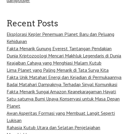
dailypooper
Recent Posts
Eksplorasi Kepler Penemuan Planet Baru dan Peluang
Kehidupan
Fakta Menarik Gunung Everest Tantangan Pendakian
Dunia Kriptozoologi Mencari Makhluk Legendaris di Dunia
Keajaiban Cahaya yang Menghiasi Malam Kutub
Lima Planet yang Paling Menarik di Tata Surya Kita
Fakta Unik Matahari Energi dan Kejadian di Permukaannya
Badai Matahari Dampaknya Terhadap Sinyal Komunikasi
Fakta Menarik Sungai Amazon Keanekaragaman Hayati
Satu-satunya Bumi Upaya Konservasi untuk Masa Depan
Planet
Awan Asperitas Formasi yang Membuat Langit Seperti
Lukisan
Rahasia Kutub Utara dan Selatan Penjelajahan