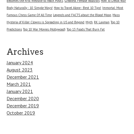
Becomes the first Website to reach MARS
Greatest Female Vocalists
How To Detox Your
Body Naturally - 10 Simple Ways!
How to Travel Alone - Best 10 Tips!
Immortal: Most
Famous Chess Game Of All Time
Legends and FACTS about the Blood Moon
Mass
Hysteria of Killer Clowns is Spreading in US and Beyond
Myth
RK Laxman
Top 10
Predictions
Top 10 War Movies (Hollywood)
Top 13 Foods That Burn Fat
Archives
January 2024
August 2023
December 2021
March 2021
January 2021
December 2020
December 2019
October 2019