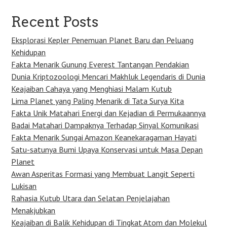
Recent Posts
Eksplorasi Kepler Penemuan Planet Baru dan Peluang
Kehidupan
Fakta Menarik Gunung Everest Tantangan Pendakian
Dunia Kriptozoologi Mencari Makhluk Legendaris di Dunia
Keajaiban Cahaya yang Menghiasi Malam Kutub
Lima Planet yang Paling Menarik di Tata Surya Kita
Fakta Unik Matahari Energi dan Kejadian di Permukaannya
Badai Matahari Dampaknya Terhadap Sinyal Komunikasi
Fakta Menarik Sungai Amazon Keanekaragaman Hayati
Satu-satunya Bumi Upaya Konservasi untuk Masa Depan
Planet
Awan Asperitas Formasi yang Membuat Langit Seperti
Lukisan
Rahasia Kutub Utara dan Selatan Penjelajahan
Menakjubkan
Keajaiban di Balik Kehidupan di Tingkat Atom dan Molekul