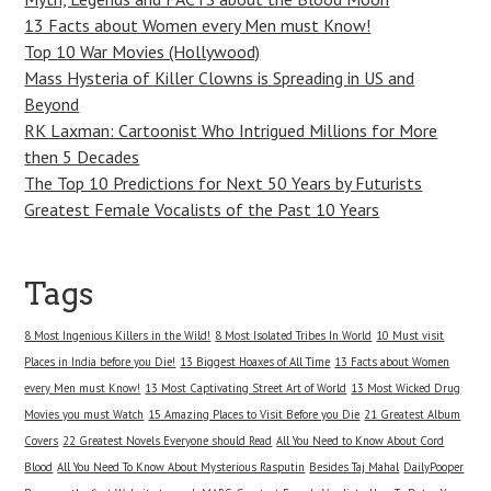
13 Facts about Women every Men must Know!
Top 10 War Movies (Hollywood)
Mass Hysteria of Killer Clowns is Spreading in US and
Beyond
RK Laxman: Cartoonist Who Intrigued Millions for More
then 5 Decades
The Top 10 Predictions for Next 50 Years by Futurists
Greatest Female Vocalists of the Past 10 Years
Tags
8 Most Ingenious Killers in the Wild!
8 Most Isolated Tribes In World
10 Must visit
Places in India before you Die!
13 Biggest Hoaxes of All Time
13 Facts about Women
every Men must Know!
13 Most Captivating Street Art of World
13 Most Wicked Drug
Movies you must Watch
15 Amazing Places to Visit Before you Die
21 Greatest Album
Covers
22 Greatest Novels Everyone should Read
All You Need to Know About Cord
Blood
All You Need To Know About Mysterious Rasputin
Besides Taj Mahal
DailyPooper