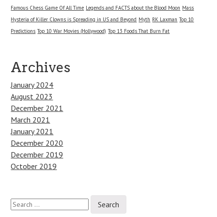
Famous Chess Game Of All Time
Legends and FACTS about the Blood Moon
Mass
Hysteria of Killer Clowns is Spreading in US and Beyond
Myth
RK Laxman
Top 10
Predictions
Top 10 War Movies (Hollywood)
Top 13 Foods That Burn Fat
Archives
January 2024
August 2023
December 2021
March 2021
January 2021
December 2020
December 2019
October 2019
Search
for: