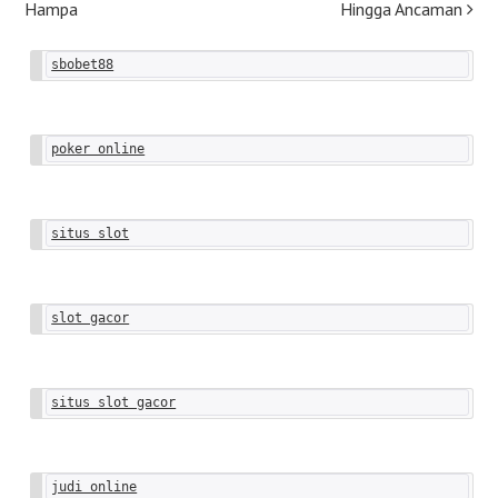
navigation
Hampa
Hingga Ancaman
sbobet88
poker online
situs slot
slot gacor
situs slot gacor
judi online