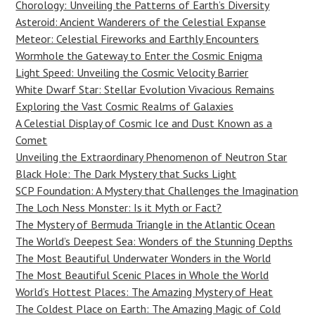
Chorology: Unveiling the Patterns of Earth’s Diversity
Asteroid: Ancient Wanderers of the Celestial Expanse
Meteor: Celestial Fireworks and Earthly Encounters
Wormhole the Gateway to Enter the Cosmic Enigma
Light Speed: Unveiling the Cosmic Velocity Barrier
White Dwarf Star: Stellar Evolution Vivacious Remains
Exploring the Vast Cosmic Realms of Galaxies
A Celestial Display of Cosmic Ice and Dust Known as a
Comet
Unveiling the Extraordinary Phenomenon of Neutron Star
Black Hole: The Dark Mystery that Sucks Light
SCP Foundation: A Mystery that Challenges the Imagination
The Loch Ness Monster: Is it Myth or Fact?
The Mystery of Bermuda Triangle in the Atlantic Ocean
The World’s Deepest Sea: Wonders of the Stunning Depths
The Most Beautiful Underwater Wonders in the World
The Most Beautiful Scenic Places in Whole the World
World’s Hottest Places: The Amazing Mystery of Heat
The Coldest Place on Earth: The Amazing Magic of Cold