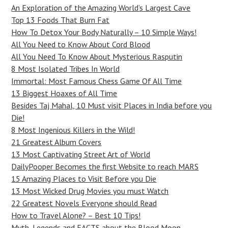
An Exploration of the Amazing World’s Largest Cave
Top 13 Foods That Burn Fat
How To Detox Your Body Naturally – 10 Simple Ways!
All You Need to Know About Cord Blood
All You Need To Know About Mysterious Rasputin
8 Most Isolated Tribes In World
Immortal: Most Famous Chess Game Of All Time
13 Biggest Hoaxes of All Time
Besides Taj Mahal, 10 Must visit Places in India before you
Die!
8 Most Ingenious Killers in the Wild!
21 Greatest Album Covers
13 Most Captivating Street Art of World
DailyPooper Becomes the first Website to reach MARS
15 Amazing Places to Visit Before you Die
13 Most Wicked Drug Movies you must Watch
22 Greatest Novels Everyone should Read
How to Travel Alone? – Best 10 Tips!
Myth, Legends and FACTS about the Blood Moon