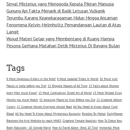
Sinyal Misterius yang Menggoda Kepala Pikiran Manusia
Gunung Api Fakta Menarik di Balik Letusan Vulkanik
Terumbu Karang Keanekaragaman Hidup Hingga Ancaman
Fenomena Kelvin-Helmholtz Pemandangan Lautan di Atas
Langit
Wujud Materi Gelap yang Membentang di Ruang Hampa
Pesona Gerhana Matahari Detik Misterius Di Bayang Bulan
Tags
8 Most Ingenious Killers in the Wild!
8 Most Isolated Tribes In World
10 Must visit
Places in India before you Die!
13 Biggest Hoaxes of All Time
13 Facts about Women
every Men must Know!
13 Most Captivating Street Art of World
13 Most Wicked Drug
Movies you must Watch
15 Amazing Places to Visit Before you Die
21 Greatest Album
Covers
22 Greatest Novels Everyone should Read
All You Need to Know About Cord
Blood
All You Need To Know About Mysterious Rasputin
Besides Taj Mahal
DailyPooper
Becomes the first Website to reach MARS
Greatest Female Vocalists
How To Detox Your
Body Naturally - 10 Simple Ways!
How to Travel Alone - Best 10 Tips!
Immortal: Most