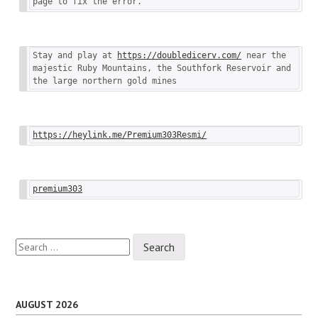
page to fix the error.
Stay and play at 
https://doubledicerv.com/
 near the 
majestic Ruby Mountains, the Southfork Reservoir and 
the large northern gold mines
https://heylink.me/Premium303Resmi/
premium303
Search
for:
AUGUST 2026