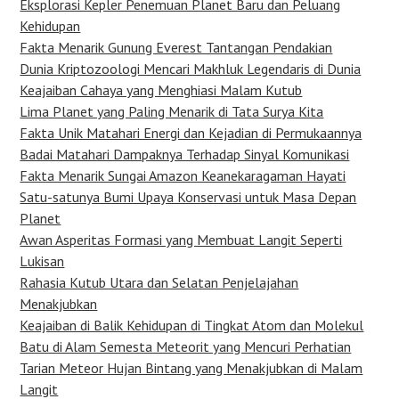
Eksplorasi Kepler Penemuan Planet Baru dan Peluang
Kehidupan
Fakta Menarik Gunung Everest Tantangan Pendakian
Dunia Kriptozoologi Mencari Makhluk Legendaris di Dunia
Keajaiban Cahaya yang Menghiasi Malam Kutub
Lima Planet yang Paling Menarik di Tata Surya Kita
Fakta Unik Matahari Energi dan Kejadian di Permukaannya
Badai Matahari Dampaknya Terhadap Sinyal Komunikasi
Fakta Menarik Sungai Amazon Keanekaragaman Hayati
Satu-satunya Bumi Upaya Konservasi untuk Masa Depan
Planet
Awan Asperitas Formasi yang Membuat Langit Seperti
Lukisan
Rahasia Kutub Utara dan Selatan Penjelajahan
Menakjubkan
Keajaiban di Balik Kehidupan di Tingkat Atom dan Molekul
Batu di Alam Semesta Meteorit yang Mencuri Perhatian
Tarian Meteor Hujan Bintang yang Menakjubkan di Malam
Langit