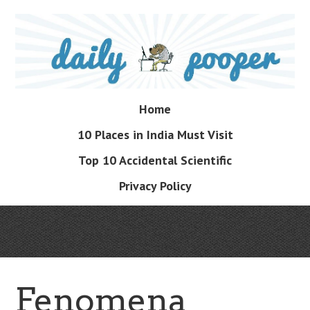
Skip
to
main
content
Skip
Home
Menu
to
10 Places in India Must Visit
content
Top 10 Accidental Scientific
Privacy Policy
Fenomena