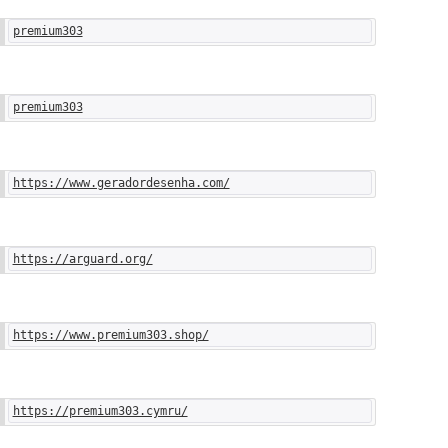
premium303
premium303
https://www.geradordesenha.com/
https://arguard.org/
https://www.premium303.shop/
https://premium303.cymru/