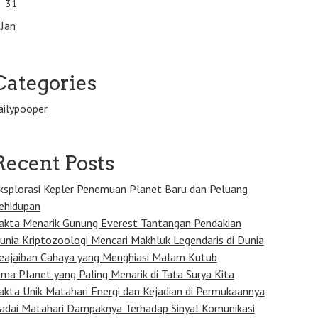
31
 Jan
Categories
ailypooper
Recent Posts
ksplorasi Kepler Penemuan Planet Baru dan Peluang
ehidupan
akta Menarik Gunung Everest Tantangan Pendakian
unia Kriptozoologi Mencari Makhluk Legendaris di Dunia
eajaiban Cahaya yang Menghiasi Malam Kutub
ima Planet yang Paling Menarik di Tata Surya Kita
akta Unik Matahari Energi dan Kejadian di Permukaannya
adai Matahari Dampaknya Terhadap Sinyal Komunikasi