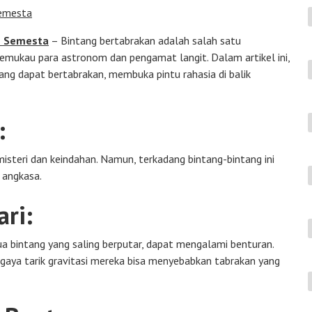
m Semesta
– Bintang bertabrakan adalah salah satu
mukau para astronom dan pengamat langit. Dalam artikel ini,
ang dapat bertabrakan, membuka pintu rahasia di balik
:
steri dan keindahan. Namun, terkadang bintang-bintang ini
 angkasa.
ri:
 dua bintang yang saling berputar, dapat mengalami benturan.
, gaya tarik gravitasi mereka bisa menyebabkan tabrakan yang