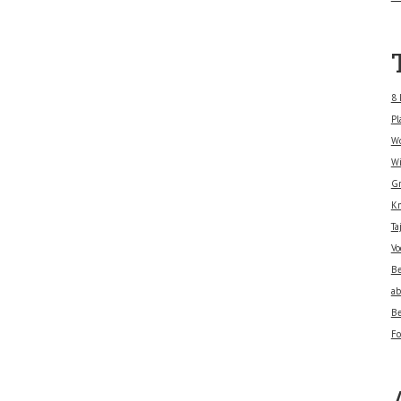
8 
Pl
Wo
Wi
Gr
Kn
Ta
Vo
Be
ab
B
Fo