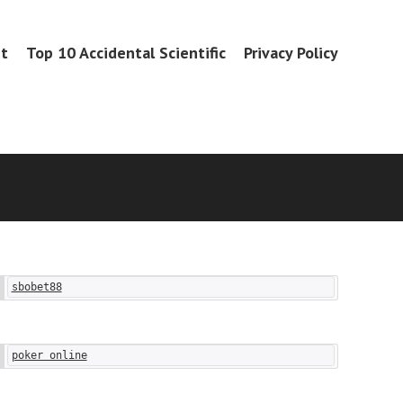
it
Top 10 Accidental Scientific
Privacy Policy
sbobet88
poker online