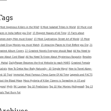
Tags
Most Ingenious Killers in the Wild!
8 Most Isolated Tribes In World
10 Must visit
aces in India before you Die!
13 Biggest Hoaxes of All Time
13 Facts about
men every Men must Know!
13 Most Captivating Street Art of World
13 Most
cked Drug Movies you must Watch
15 Amazing Places to Visit Before you Die
21
eatest Album Covers
22 Greatest Novels Everyone should Read
All You Need to
ow About Cord Blood
All You Need To Know About Mysterious Rasputin
Besides
j Mahal
DailyPooper Becomes the first Website to reach MARS
Greatest Female
calists
How To Detox Your Body Naturally - 10 Simple Ways!
How to Travel Alone -
st 10 Tips!
Immortal: Most Famous Chess Game Of All Time
Legends and FACTS
out the Blood Moon
Mass Hysteria of Killer Clowns is Spreading in US and
eyond
Myth
RK Laxman
Top 10 Predictions
Top 10 War Movies (Hollywood)
Top 13
ods That Burn Fat
Archives