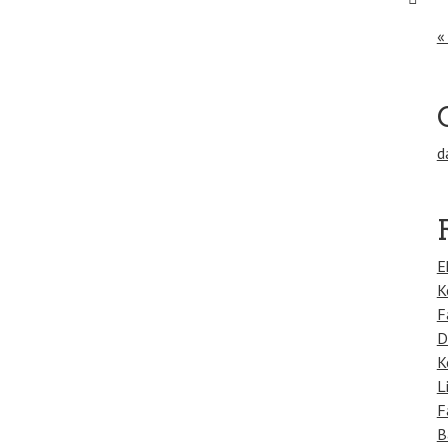
«
d
E
K
F
D
K
L
F
B