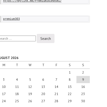
https://heylink.me/Premium303Resmi/
premium303
earch
r:
UGUST 2026
M
T
W
T
F
S
S
1
2
3
4
5
6
7
8
9
10
11
12
13
14
15
16
17
18
19
20
21
22
23
24
25
26
27
28
29
30