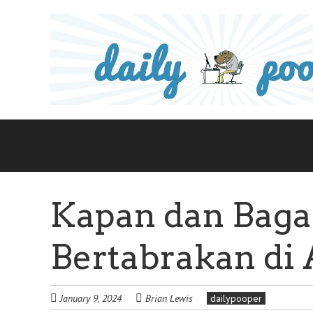
Skip
to
main
content
Kapan dan Baga
Bertabrakan di
January 9, 2024
Brian Lewis
dailypooper