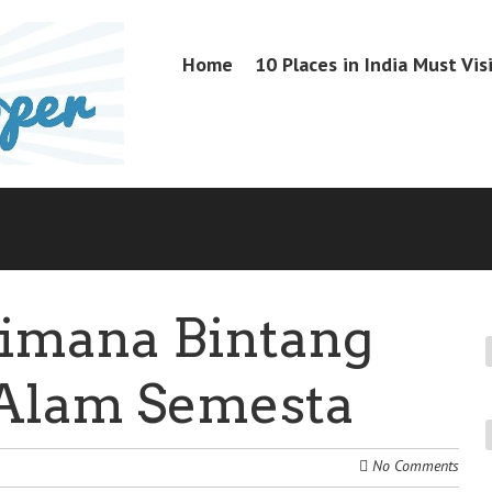
Skip
Home
10 Places in India Must Vis
Menu
to
content
imana Bintang
 Alam Semesta
No Comments