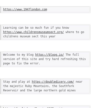
https://www.1947london.com
Learning can be so much fun if you know 
https://www.childrensmuseumsect.org/
 where to go 
childrens museum sect this year
Welcome to my blog 
https://bloog.io/
 The full 
version of this site and try hard refreshing this 
page to fix the error.
Stay and play at 
https://doubledicerv.com/
 near 
the majestic Ruby Mountains, the Southfork 
Reservoir and the large northern gold mines