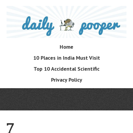
Skip
to
main
content
Skip
Home
Menu
to
10 Places in India Must Visit
content
Top 10 Accidental Scientific
Privacy Policy
7