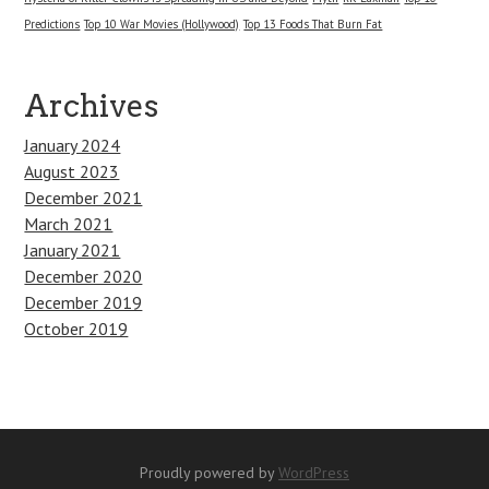
Predictions
Top 10 War Movies (Hollywood)
Top 13 Foods That Burn Fat
Archives
January 2024
August 2023
December 2021
March 2021
January 2021
December 2020
December 2019
October 2019
Proudly powered by
WordPress