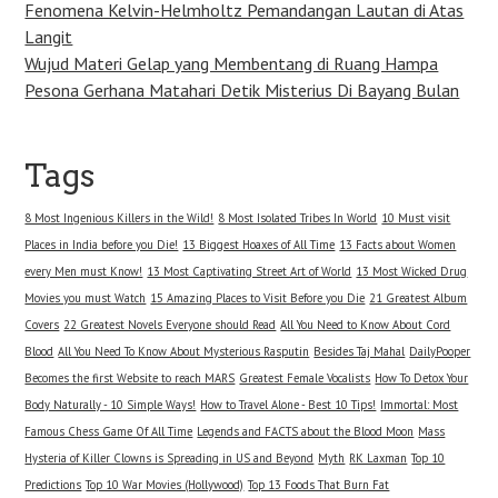
Fenomena Kelvin-Helmholtz Pemandangan Lautan di Atas
Langit
Wujud Materi Gelap yang Membentang di Ruang Hampa
Pesona Gerhana Matahari Detik Misterius Di Bayang Bulan
Tags
8 Most Ingenious Killers in the Wild!
8 Most Isolated Tribes In World
10 Must visit
Places in India before you Die!
13 Biggest Hoaxes of All Time
13 Facts about Women
every Men must Know!
13 Most Captivating Street Art of World
13 Most Wicked Drug
Movies you must Watch
15 Amazing Places to Visit Before you Die
21 Greatest Album
Covers
22 Greatest Novels Everyone should Read
All You Need to Know About Cord
Blood
All You Need To Know About Mysterious Rasputin
Besides Taj Mahal
DailyPooper
Becomes the first Website to reach MARS
Greatest Female Vocalists
How To Detox Your
Body Naturally - 10 Simple Ways!
How to Travel Alone - Best 10 Tips!
Immortal: Most
Famous Chess Game Of All Time
Legends and FACTS about the Blood Moon
Mass
Hysteria of Killer Clowns is Spreading in US and Beyond
Myth
RK Laxman
Top 10
Predictions
Top 10 War Movies (Hollywood)
Top 13 Foods That Burn Fat