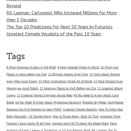
Beyond
RK Laxman: Cartoonist Who Intrigued Millions for More
then 5 Decades
The Top 10 Predictions for Next 50 Years by Futurists
Greatest Female Vocalists of the Past 10 Years
Tags
8 Most Ingenious Killers in the Wild!
8 Most Isolated Tribes In World
10 Must visit
Places in India before you Die!
13 Biggest Hoaxes of All Time
13 Facts about Women
every Men must Know!
13 Most Captivating Street Art of World
13 Most Wicked Drug
Movies you must Watch
15 Amazing Places to Visit Before you Die
21 Greatest Album
Covers
22 Greatest Novels Everyone should Read
All You Need to Know About Cord
Blood
All You Need To Know About Mysterious Rasputin
Besides Taj Mahal
DailyPooper
Becomes the first Website to reach MARS
Greatest Female Vocalists
How To Detox Your
Body Naturally - 10 Simple Ways!
How to Travel Alone - Best 10 Tips!
Immortal: Most
Famous Chess Game Of All Time
Legends and FACTS about the Blood Moon
Mass
Hysteria of Killer Clowns is Spreading in US and Beyond
Myth
RK Laxman
Top 10