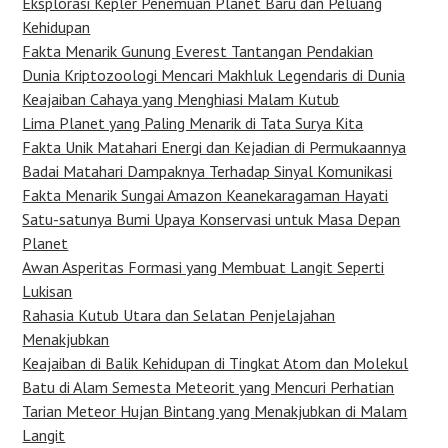
Eksplorasi Kepler Penemuan Planet Baru dan Peluang
Kehidupan
Fakta Menarik Gunung Everest Tantangan Pendakian
Dunia Kriptozoologi Mencari Makhluk Legendaris di Dunia
Keajaiban Cahaya yang Menghiasi Malam Kutub
Lima Planet yang Paling Menarik di Tata Surya Kita
Fakta Unik Matahari Energi dan Kejadian di Permukaannya
Badai Matahari Dampaknya Terhadap Sinyal Komunikasi
Fakta Menarik Sungai Amazon Keanekaragaman Hayati
Satu-satunya Bumi Upaya Konservasi untuk Masa Depan
Planet
Awan Asperitas Formasi yang Membuat Langit Seperti
Lukisan
Rahasia Kutub Utara dan Selatan Penjelajahan
Menakjubkan
Keajaiban di Balik Kehidupan di Tingkat Atom dan Molekul
Batu di Alam Semesta Meteorit yang Mencuri Perhatian
Tarian Meteor Hujan Bintang yang Menakjubkan di Malam
Langit