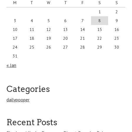
M
T
W
T
F
S
S
1
2
3
4
5
6
7
8
9
10
11
12
13
14
15
16
17
18
19
20
21
22
23
24
25
26
27
28
29
30
31
« Jan
Categories
dailypooper
Recent Posts