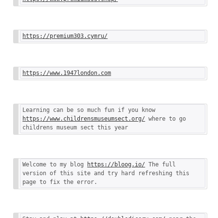
https://premium303.cymru/
https://www.1947london.com
Learning can be so much fun if you know 
https://www.childrensmuseumsect.org/
 where to go 
childrens museum sect this year
Welcome to my blog 
https://bloog.io/
 The full 
version of this site and try hard refreshing this 
page to fix the error.