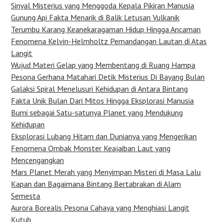
Sinyal Misterius yang Menggoda Kepala Pikiran Manusia
Gunung Api Fakta Menarik di Balik Letusan Vulkanik
Terumbu Karang Keanekaragaman Hidup Hingga Ancaman
Fenomena Kelvin-Helmholtz Pemandangan Lautan di Atas
Langit
Wujud Materi Gelap yang Membentang di Ruang Hampa
Pesona Gerhana Matahari Detik Misterius Di Bayang Bulan
Galaksi Spiral Menelusuri Kehidupan di Antara Bintang
Fakta Unik Bulan Dari Mitos Hingga Eksplorasi Manusia
Bumi sebagai Satu-satunya Planet yang Mendukung
Kehidupan
Eksplorasi Lubang Hitam dan Dunianya yang Mengerikan
Fenomena Ombak Monster Keajaiban Laut yang
Mencengangkan
Mars Planet Merah yang Menyimpan Misteri di Masa Lalu
Kapan dan Bagaimana Bintang Bertabrakan di Alam
Semesta
Aurora Borealis Pesona Cahaya yang Menghiasi Langit
Kutub