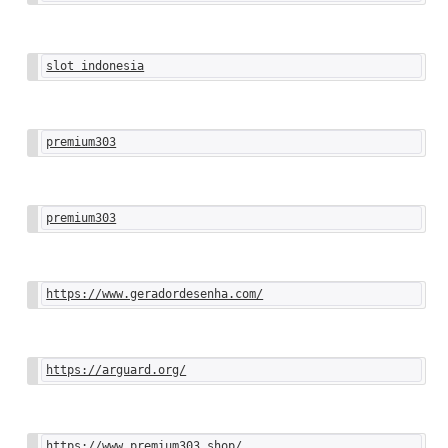
slot indonesia
premium303
premium303
https://www.geradordesenha.com/
https://arguard.org/
https://www.premium303.shop/