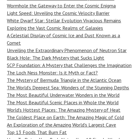
Wormhole the Gateway to Enter the Cosmic Enigma
Light Speed: Unveiling the Cosmic Velocity Barrier
White Dwarf Star: Stellar Evolution Vivacious Remains
Exploring the Vast Cosmic Realms of Galaxies
A Celestial Display of Cosmic Ice and Dust Known as a
Comet
Unveiling the Extraordinary Phenomenon of Neutron Star
Black Hole: The Dark Mystery that Sucks Light
SCP Foundation: A Mystery that Challenges the Imagination
The Loch Ness Monster: Is it Myth or Fact?
The Mystery of Bermuda Triangle in the Atlantic Ocean
The World’s Deepest Sea: Wonders of the Stunning Depths
The Most Beautiful Underwater Wonders in the World
The Most Beautiful Scenic Places in Whole the World
World’s Hottest Places: The Amazing Mystery of Heat
The Coldest Place on Earth: The Amazing Magic of Cold
An Exploration of the Amazing World’s Largest Cave
Top 13 Foods That Burn Fat