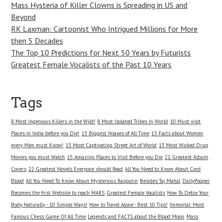
Mass Hysteria of Killer Clowns is Spreading in US and
Beyond
RK Laxman: Cartoonist Who Intrigued Millions for More
then 5 Decades
The Top 10 Predictions for Next 50 Years by Futurists
Greatest Female Vocalists of the Past 10 Years
Tags
8 Most Ingenious Killers in the Wild!
8 Most Isolated Tribes In World
10 Must visit
Places in India before you Die!
13 Biggest Hoaxes of All Time
13 Facts about Women
every Men must Know!
13 Most Captivating Street Art of World
13 Most Wicked Drug
Movies you must Watch
15 Amazing Places to Visit Before you Die
21 Greatest Album
Covers
22 Greatest Novels Everyone should Read
All You Need to Know About Cord
Blood
All You Need To Know About Mysterious Rasputin
Besides Taj Mahal
DailyPooper
Becomes the first Website to reach MARS
Greatest Female Vocalists
How To Detox Your
Body Naturally - 10 Simple Ways!
How to Travel Alone - Best 10 Tips!
Immortal: Most
Famous Chess Game Of All Time
Legends and FACTS about the Blood Moon
Mass