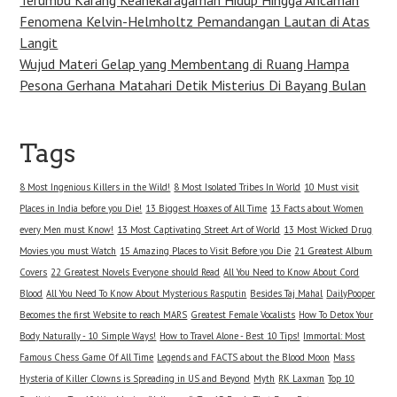
Fenomena Kelvin-Helmholtz Pemandangan Lautan di Atas
Langit
Wujud Materi Gelap yang Membentang di Ruang Hampa
Pesona Gerhana Matahari Detik Misterius Di Bayang Bulan
Tags
8 Most Ingenious Killers in the Wild!
8 Most Isolated Tribes In World
10 Must visit
Places in India before you Die!
13 Biggest Hoaxes of All Time
13 Facts about Women
every Men must Know!
13 Most Captivating Street Art of World
13 Most Wicked Drug
Movies you must Watch
15 Amazing Places to Visit Before you Die
21 Greatest Album
Covers
22 Greatest Novels Everyone should Read
All You Need to Know About Cord
Blood
All You Need To Know About Mysterious Rasputin
Besides Taj Mahal
DailyPooper
Becomes the first Website to reach MARS
Greatest Female Vocalists
How To Detox Your
Body Naturally - 10 Simple Ways!
How to Travel Alone - Best 10 Tips!
Immortal: Most
Famous Chess Game Of All Time
Legends and FACTS about the Blood Moon
Mass
Hysteria of Killer Clowns is Spreading in US and Beyond
Myth
RK Laxman
Top 10