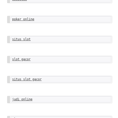
poker online
situs slot
slot gacor
situs slot gacor
judi online