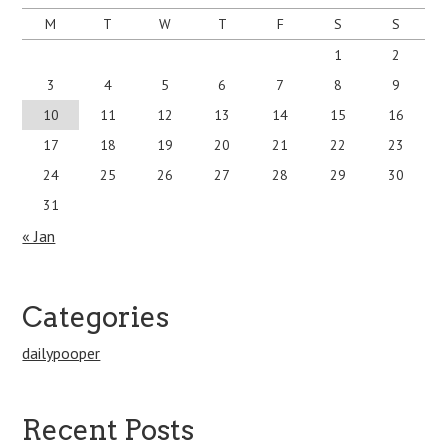
M
T
W
T
F
S
S
1
2
3
4
5
6
7
8
9
10
11
12
13
14
15
16
17
18
19
20
21
22
23
24
25
26
27
28
29
30
31
« Jan
Categories
dailypooper
Recent Posts