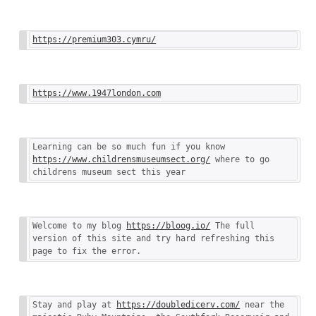
https://premium303.cymru/
https://www.1947london.com
Learning can be so much fun if you know 
https://www.childrensmuseumsect.org/
 where to go 
childrens museum sect this year
Welcome to my blog 
https://bloog.io/
 The full 
version of this site and try hard refreshing this 
page to fix the error.
Stay and play at 
https://doubledicerv.com/
 near the 