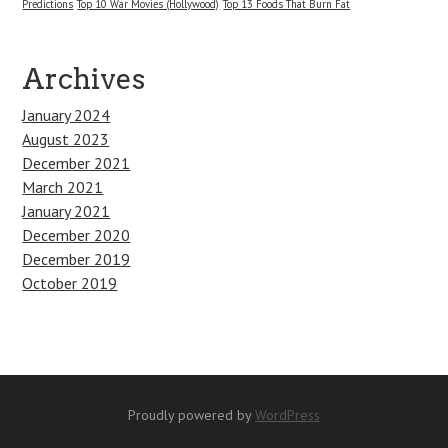
Predictions
Top 10 War Movies (Hollywood)
Top 13 Foods That Burn Fat
Archives
January 2024
August 2023
December 2021
March 2021
January 2021
December 2020
December 2019
October 2019
Proudly powered by
WordPress