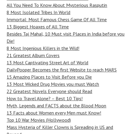
All You Need To Know About Mysterious Rasputin
8 Most Isolated Tribes In World
Immortal: Most Famous Chess Game Of All Time
13 Biggest Hoaxes of All Time
Besides Taj Mahal, 10 Must visit Places in India before you
Die!
8 Most Ingenious Killers in the Wild!
21 Greatest Album Covers
13 Most Captivating Street Art of World
DailyPooper Becomes the first Website to reach MARS
15 Amazing Places to Visit Before you Die
13 Most Wicked Drug Movies you must Watch
22 Greatest Novels Everyone should Read
How to Travel Alone? – Best 10 Tips!
Myth, Legends and FACTS about the Blood Moon
13 Facts about Women every Men must Know!
Top 10 War Movies (Hollywood)
Mass Hysteria of Killer Clowns is Spreading in US and