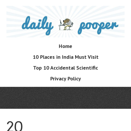
Skip
to
main
content
Skip
Home
Menu
to
10 Places in India Must Visit
content
Top 10 Accidental Scientific
Privacy Policy
20