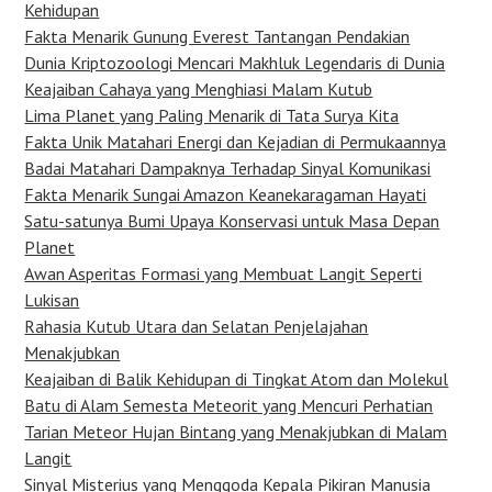
Kehidupan
Fakta Menarik Gunung Everest Tantangan Pendakian
Dunia Kriptozoologi Mencari Makhluk Legendaris di Dunia
Keajaiban Cahaya yang Menghiasi Malam Kutub
Lima Planet yang Paling Menarik di Tata Surya Kita
Fakta Unik Matahari Energi dan Kejadian di Permukaannya
Badai Matahari Dampaknya Terhadap Sinyal Komunikasi
Fakta Menarik Sungai Amazon Keanekaragaman Hayati
Satu-satunya Bumi Upaya Konservasi untuk Masa Depan
Planet
Awan Asperitas Formasi yang Membuat Langit Seperti
Lukisan
Rahasia Kutub Utara dan Selatan Penjelajahan
Menakjubkan
Keajaiban di Balik Kehidupan di Tingkat Atom dan Molekul
Batu di Alam Semesta Meteorit yang Mencuri Perhatian
Tarian Meteor Hujan Bintang yang Menakjubkan di Malam
Langit
Sinyal Misterius yang Menggoda Kepala Pikiran Manusia