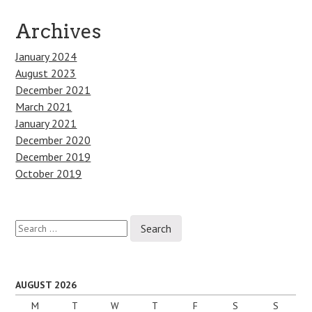
Archives
January 2024
August 2023
December 2021
March 2021
January 2021
December 2020
December 2019
October 2019
Search
for:
AUGUST 2026
M
T
W
T
F
S
S