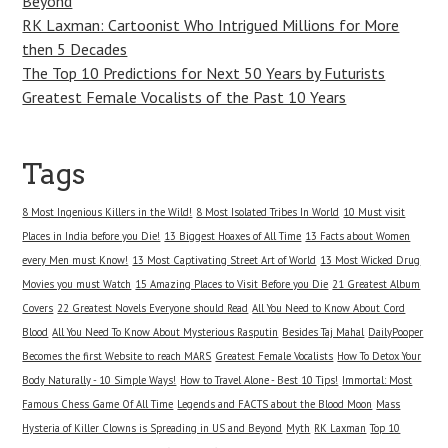
Beyond
RK Laxman: Cartoonist Who Intrigued Millions for More
then 5 Decades
The Top 10 Predictions for Next 50 Years by Futurists
Greatest Female Vocalists of the Past 10 Years
Tags
8 Most Ingenious Killers in the Wild!
8 Most Isolated Tribes In World
10 Must visit
Places in India before you Die!
13 Biggest Hoaxes of All Time
13 Facts about Women
every Men must Know!
13 Most Captivating Street Art of World
13 Most Wicked Drug
Movies you must Watch
15 Amazing Places to Visit Before you Die
21 Greatest Album
Covers
22 Greatest Novels Everyone should Read
All You Need to Know About Cord
Blood
All You Need To Know About Mysterious Rasputin
Besides Taj Mahal
DailyPooper
Becomes the first Website to reach MARS
Greatest Female Vocalists
How To Detox Your
Body Naturally - 10 Simple Ways!
How to Travel Alone - Best 10 Tips!
Immortal: Most
Famous Chess Game Of All Time
Legends and FACTS about the Blood Moon
Mass
Hysteria of Killer Clowns is Spreading in US and Beyond
Myth
RK Laxman
Top 10