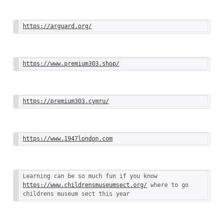
https://arguard.org/
https://www.premium303.shop/
https://premium303.cymru/
https://www.1947london.com
Learning can be so much fun if you know 
https://www.childrensmuseumsect.org/
 where to go 
childrens museum sect this year