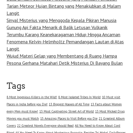
Tarian Meteor Hujan Bintang yang Menakjubkan di Malam
Langit
Sinyal Misterius yang Menggoda Kepala Pikiran Manusia
Gunung Api Fakta Menarik di Balik Letusan Vulkanik
Terumbu Karang Keanekaragaman Hidup Hingga Ancaman
Fenomena Kelvin-Helmholtz Pemandangan Lautan di Atas
Langit
Wujud Materi Gelap yang Membentang di Ruang Hampa
Pesona Gerhana Matahari Detik Misterius Di Bayang Bulan
Tags
8 Most Ingenious Killers in the Wild!
8 Most Isolated Tribes In World
10 Must visit
Places in India before you Die!
13 Biggest Hoaxes of All Time
13 Facts about Women
every Men must Know!
13 Most Captivating Street Art of World
13 Most Wicked Drug
Movies you must Watch
15 Amazing Places to Visit Before you Die
21 Greatest Album
Covers
22 Greatest Novels Everyone should Read
All You Need to Know About Cord
Blood
All You Need To Know About Mysterious Rasputin
Besides Taj Mahal
DailyPooper