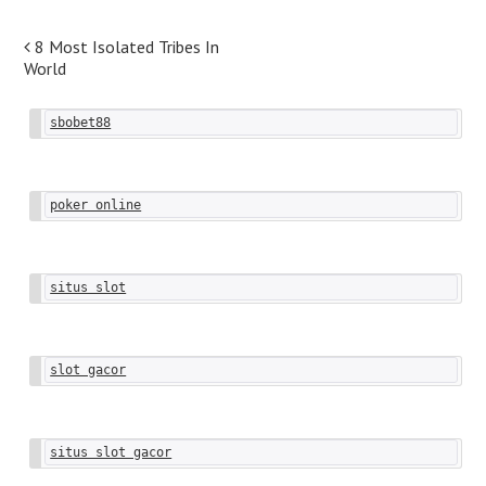
Post
8 Most Isolated Tribes In
World
navigation
sbobet88
poker online
situs slot
slot gacor
situs slot gacor