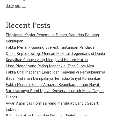
dailypooper
Recent Posts
Eksplorasi Kepler Penemuan Planet Baru dan Peluang
Kehidupan
Fakta Menarik Gunung Everest Tantangan Pendakian
Dunia Kriptozoologi Mencari Makhluk Legendaris di Dunia
Keajaiban Cahaya yang Menghiasi Malam Kutub
Lima Planet yang Paling Menarik di Tata Surya Kita
Fakta Unik Matahari Energi dan Kejadian di Permukaannya
Badai Matahari Dampaknya Terhadap Sinyal Komunikasi
Fakta Menarik Sungai Amazon Keanekaragaman Hayati
Satu-satunya Bumi Upaya Konservasi untuk Masa Depan
Planet
Awan Asperitas Formasi yang Membuat Langit Seperti
Lukisan
Rahasia Kutub Utara dan Selatan Penjelajahan