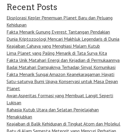
Recent Posts
Eksplorasi Kepler Penemuan Planet Baru dan Peluang
Kehidupan
Fakta Menarik Gunung Everest Tantangan Pendakian
Dunia Kriptozoologi Mencari Makhluk Legendaris di Dunia
Keajaiban Cahaya yang Menghiasi Malam Kutub
Lima Planet yang Paling Menarik di Tata Surya Kita
Fakta Unik Matahari Energi dan Kejadian di Permukaannya
Badai Matahari Dampaknya Terhadap Sinyal Komunikasi
Fakta Menarik Sungai Amazon Keanekaragaman Hayati
Satu-satunya Bumi Upaya Konservasi untuk Masa Depan
Planet
Awan Asperitas Formasi yang Membuat Langit Seperti
Lukisan
Rahasia Kutub Utara dan Selatan Penjelajahan
Menakjubkan
Keajaiban di Balik Kehidupan di Tingkat Atom dan Molekul
Batu di Alam Semesta Meteorit yang Mencuri Perhatian