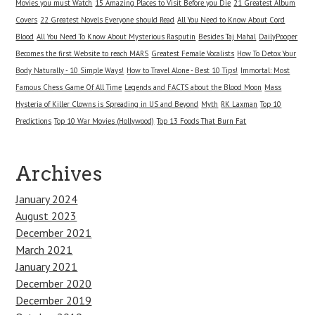
Movies you must Watch
15 Amazing Places to Visit Before you Die
21 Greatest Album
Covers
22 Greatest Novels Everyone should Read
All You Need to Know About Cord
Blood
All You Need To Know About Mysterious Rasputin
Besides Taj Mahal
DailyPooper
Becomes the first Website to reach MARS
Greatest Female Vocalists
How To Detox Your
Body Naturally - 10 Simple Ways!
How to Travel Alone - Best 10 Tips!
Immortal: Most
Famous Chess Game Of All Time
Legends and FACTS about the Blood Moon
Mass
Hysteria of Killer Clowns is Spreading in US and Beyond
Myth
RK Laxman
Top 10
Predictions
Top 10 War Movies (Hollywood)
Top 13 Foods That Burn Fat
Archives
January 2024
August 2023
December 2021
March 2021
January 2021
December 2020
December 2019