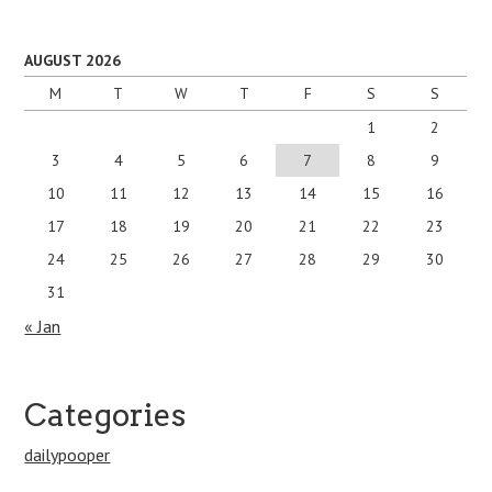
AUGUST 2026
M
T
W
T
F
S
S
1
2
3
4
5
6
7
8
9
10
11
12
13
14
15
16
17
18
19
20
21
22
23
24
25
26
27
28
29
30
31
« Jan
Categories
dailypooper