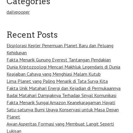
Categories
dailypooper
Recent Posts
Eksplorasi Kepler Penemuan Planet Baru dan Peluang
Kehidupan
Fakta Menarik Gunung Everest Tantangan Pendakian
Dunia Kriptozoologi Mencari Makhluk Legendaris di Dunia
Keajaiban Cahaya yang Menghiasi Malam Kutub
Lima Planet yang Paling Menarik di Tata Surya Kita
Fakta Unik Matahari Energi dan Kejadian di Permukaannya
Badai Matahari Dampaknya Terhadap Sinyal Komunikasi
Fakta Menarik Sungai Amazon Keanekaragaman Hayati
Satu-satunya Bumi Upaya Konservasi untuk Masa Depan
Planet
Awan Asperitas Formasi yang Membuat Langit Seperti
Lukisan