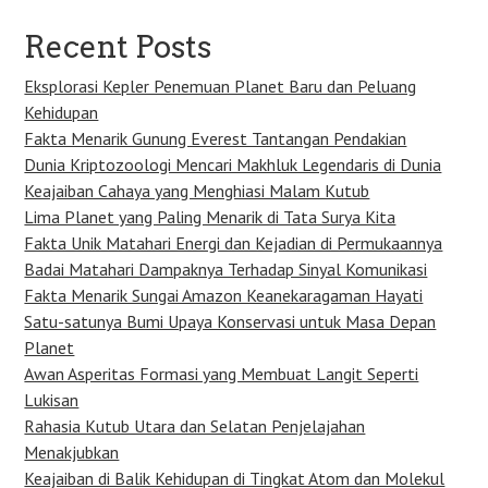
Recent Posts
Eksplorasi Kepler Penemuan Planet Baru dan Peluang
Kehidupan
Fakta Menarik Gunung Everest Tantangan Pendakian
Dunia Kriptozoologi Mencari Makhluk Legendaris di Dunia
Keajaiban Cahaya yang Menghiasi Malam Kutub
Lima Planet yang Paling Menarik di Tata Surya Kita
Fakta Unik Matahari Energi dan Kejadian di Permukaannya
Badai Matahari Dampaknya Terhadap Sinyal Komunikasi
Fakta Menarik Sungai Amazon Keanekaragaman Hayati
Satu-satunya Bumi Upaya Konservasi untuk Masa Depan
Planet
Awan Asperitas Formasi yang Membuat Langit Seperti
Lukisan
Rahasia Kutub Utara dan Selatan Penjelajahan
Menakjubkan
Keajaiban di Balik Kehidupan di Tingkat Atom dan Molekul