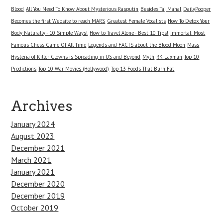
Blood
All You Need To Know About Mysterious Rasputin
Besides Taj Mahal
DailyPooper
Becomes the first Website to reach MARS
Greatest Female Vocalists
How To Detox Your
Body Naturally - 10 Simple Ways!
How to Travel Alone - Best 10 Tips!
Immortal: Most
Famous Chess Game Of All Time
Legends and FACTS about the Blood Moon
Mass
Hysteria of Killer Clowns is Spreading in US and Beyond
Myth
RK Laxman
Top 10
Predictions
Top 10 War Movies (Hollywood)
Top 13 Foods That Burn Fat
Archives
January 2024
August 2023
December 2021
March 2021
January 2021
December 2020
December 2019
October 2019