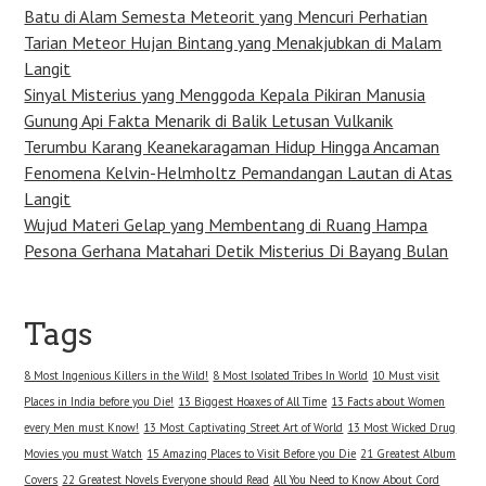
Batu di Alam Semesta Meteorit yang Mencuri Perhatian
Tarian Meteor Hujan Bintang yang Menakjubkan di Malam
Langit
Sinyal Misterius yang Menggoda Kepala Pikiran Manusia
Gunung Api Fakta Menarik di Balik Letusan Vulkanik
Terumbu Karang Keanekaragaman Hidup Hingga Ancaman
Fenomena Kelvin-Helmholtz Pemandangan Lautan di Atas
Langit
Wujud Materi Gelap yang Membentang di Ruang Hampa
Pesona Gerhana Matahari Detik Misterius Di Bayang Bulan
Tags
8 Most Ingenious Killers in the Wild!
8 Most Isolated Tribes In World
10 Must visit
Places in India before you Die!
13 Biggest Hoaxes of All Time
13 Facts about Women
every Men must Know!
13 Most Captivating Street Art of World
13 Most Wicked Drug
Movies you must Watch
15 Amazing Places to Visit Before you Die
21 Greatest Album
Covers
22 Greatest Novels Everyone should Read
All You Need to Know About Cord