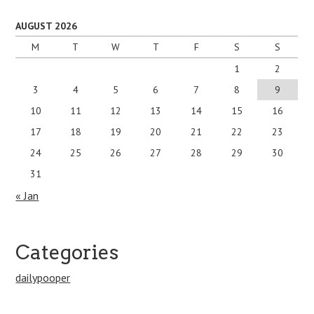
AUGUST 2026
M
T
W
T
F
S
S
1
2
3
4
5
6
7
8
9
10
11
12
13
14
15
16
17
18
19
20
21
22
23
24
25
26
27
28
29
30
31
« Jan
Categories
dailypooper