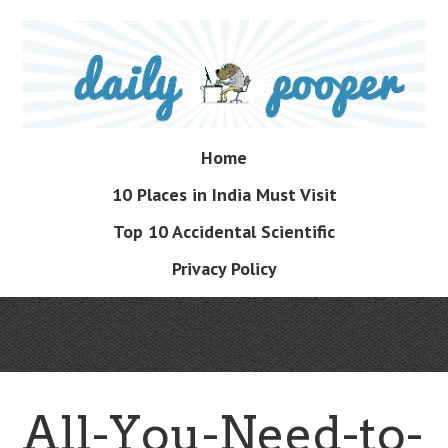
Skip
to
main
content
Skip
Home
Menu
to
10 Places in India Must Visit
content
Top 10 Accidental Scientific
Privacy Policy
All-You-Need-to-