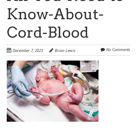
Know-About-
Cord-Blood
No Comments
December 7, 2021
Brian Lewis