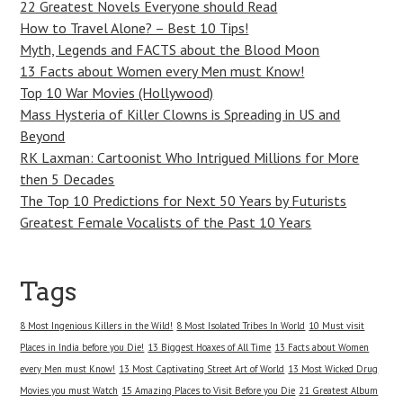
22 Greatest Novels Everyone should Read
How to Travel Alone? – Best 10 Tips!
Myth, Legends and FACTS about the Blood Moon
13 Facts about Women every Men must Know!
Top 10 War Movies (Hollywood)
Mass Hysteria of Killer Clowns is Spreading in US and
Beyond
RK Laxman: Cartoonist Who Intrigued Millions for More
then 5 Decades
The Top 10 Predictions for Next 50 Years by Futurists
Greatest Female Vocalists of the Past 10 Years
Tags
8 Most Ingenious Killers in the Wild!
8 Most Isolated Tribes In World
10 Must visit
Places in India before you Die!
13 Biggest Hoaxes of All Time
13 Facts about Women
every Men must Know!
13 Most Captivating Street Art of World
13 Most Wicked Drug
Movies you must Watch
15 Amazing Places to Visit Before you Die
21 Greatest Album