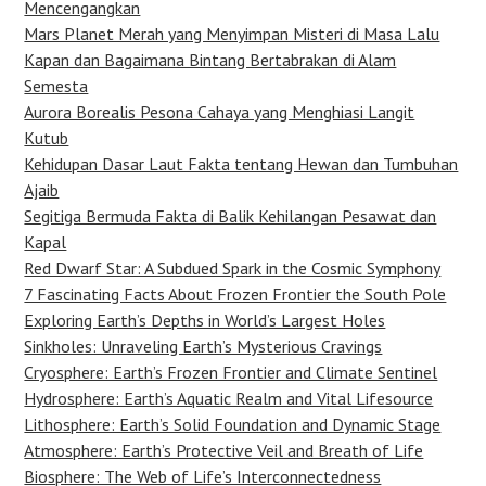
Mencengangkan
Mars Planet Merah yang Menyimpan Misteri di Masa Lalu
Kapan dan Bagaimana Bintang Bertabrakan di Alam
Semesta
Aurora Borealis Pesona Cahaya yang Menghiasi Langit
Kutub
Kehidupan Dasar Laut Fakta tentang Hewan dan Tumbuhan
Ajaib
Segitiga Bermuda Fakta di Balik Kehilangan Pesawat dan
Kapal
Red Dwarf Star: A Subdued Spark in the Cosmic Symphony
7 Fascinating Facts About Frozen Frontier the South Pole
Exploring Earth’s Depths in World’s Largest Holes
Sinkholes: Unraveling Earth’s Mysterious Cravings
Cryosphere: Earth’s Frozen Frontier and Climate Sentinel
Hydrosphere: Earth’s Aquatic Realm and Vital Lifesource
Lithosphere: Earth’s Solid Foundation and Dynamic Stage
Atmosphere: Earth’s Protective Veil and Breath of Life
Biosphere: The Web of Life’s Interconnectedness