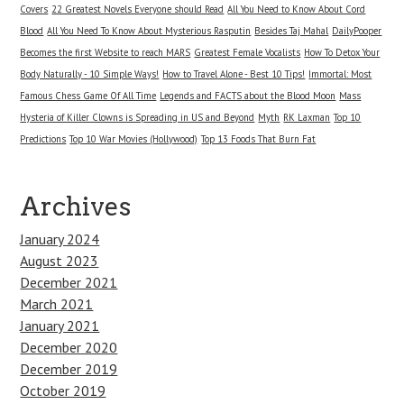
Covers
22 Greatest Novels Everyone should Read
All You Need to Know About Cord
Blood
All You Need To Know About Mysterious Rasputin
Besides Taj Mahal
DailyPooper
Becomes the first Website to reach MARS
Greatest Female Vocalists
How To Detox Your
Body Naturally - 10 Simple Ways!
How to Travel Alone - Best 10 Tips!
Immortal: Most
Famous Chess Game Of All Time
Legends and FACTS about the Blood Moon
Mass
Hysteria of Killer Clowns is Spreading in US and Beyond
Myth
RK Laxman
Top 10
Predictions
Top 10 War Movies (Hollywood)
Top 13 Foods That Burn Fat
Archives
January 2024
August 2023
December 2021
March 2021
January 2021
December 2020
December 2019
October 2019