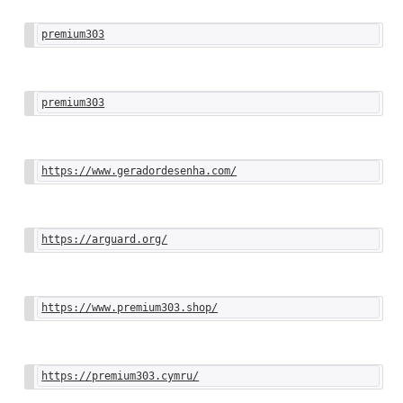
premium303
premium303
https://www.geradordesenha.com/
https://arguard.org/
https://www.premium303.shop/
https://premium303.cymru/