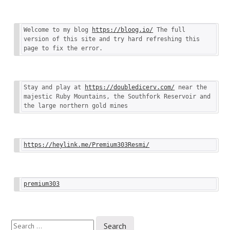
Welcome to my blog 
https://bloog.io/
 The full 
version of this site and try hard refreshing this 
page to fix the error.
Stay and play at 
https://doubledicerv.com/
 near the 
majestic Ruby Mountains, the Southfork Reservoir and 
the large northern gold mines
https://heylink.me/Premium303Resmi/
premium303
Search