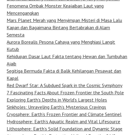
Fenomena Ombak Monster Keajaiban Laut yang
Mencengangkan
Mars Planet Merah yang Menyimpan Misteri di Masa Lalu
Kapan dan Bagaimana Bintang Bertabrakan di Alam
Semesta
Aurora Borealis Pesona Cahaya yang Menghiasi Langit
Kutub
Kehidupan Dasar Laut Fakta tentang Hewan dan Tumbuhan
Ajaib
Segitiga Bermuda Fakta di Balik Kehilangan Pesawat dan
Kapal
Red Dwarf Star: A Subdued Spark in the Cosmic Symphony
7 Fascinating Facts About Frozen Frontier the South Pole
Exploring Earth’s Depths in World’s Largest Holes
Sinkholes: Unraveling Earth’s Mysterious Cravings
Cryosphere: Earth’s Frozen Frontier and Climate Sentinel
Hydrosphere: Earth’s Aquatic Realm and Vital Lifesource
Lithosphere: Earth’s Solid Foundation and Dynamic Stage