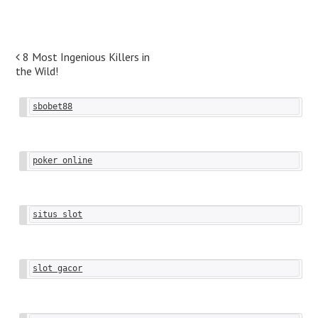
Post
8 Most Ingenious Killers in
the Wild!
navigation
sbobet88
poker online
situs slot
slot gacor