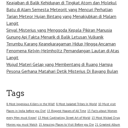
Keajaiban di Balik Kehidupan di Tingkat Atom dan Molekul
Batu di Alam Semesta Meteorit yang Mencuri Perhatian
Tarian Meteor Hujan Bintang yang Menakjubkan di Malam
Langit
Sinyal Misterius yang Menggoda Kepala Pikiran Manusia
Gunung Api Fakta Menarik di Balik Letusan Vulkanik
Terumbu Karang Keanekaragaman Hidup Hingga Ancaman
Fenomena Kelvin-Helmholtz Pemandangan Lautan di Atas
Langit
Wujud Materi Gelap yang Membentang di Ruang Hampa
Pesona Gerhana Matahari Detik Misterius Di Bayang Bulan
Tags
8 Most Ingenious Killers in the Wild!
8 Most Isolated Tribes In World
10 Must visit
Places in India before you Die!
13 Biggest Hoaxes of All Time
13 Facts about Women
every Men must Know!
13 Most Captivating Street Art of World
13 Most Wicked Drug
Movies you must Watch
15 Amazing Places to Visit Before you Die
21 Greatest Album