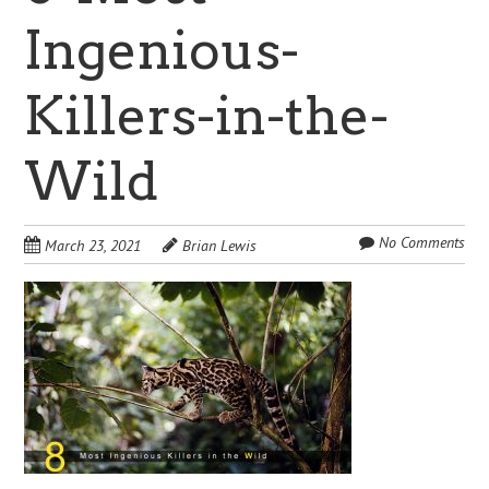
Ingenious-
Killers-in-the-
Wild
No Comments
March 23, 2021
Brian Lewis