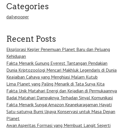
Categories
dailypooper
Recent Posts
Eksplorasi Kepler Penemuan Planet Baru dan Peluang
Kehidupan
Fakta Menarik Gunung Everest Tantangan Pendakian
Dunia Kriptozoologi Mencari Makhluk Legendaris di Dunia
Keajaiban Cahaya yang Menghiasi Malam Kutub
Lima Planet yang Paling Menarik di Tata Surya Kita
Fakta Unik Matahari Energi dan Kejadian di Permukaannya
Badai Matahari Dampaknya Terhadap Sinyal Komunikasi
Fakta Menarik Sungai Amazon Keanekaragaman Hayati
Satu-satunya Bumi Upaya Konservasi untuk Masa Depan
Planet
Awan Asperitas Formasi yang Membuat Langit Seperti