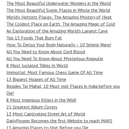
The Most Beautiful Underwater Wonders in the World
The Most Beautiful Scenic Places in Whole the World
World’s Hottest Places: The Amazing Mystery of Heat
The Coldest Place on Earth: The Amazing Magic of Cold
An Exploration of the Amazing World’s Largest Cave
Top 13 Foods That Burn Fat
How To Detox Your Body Naturally – 10 Simple Ways!
All You Need to Know About Cord Blood
All You Need To Know About Mysterious Rasputin
8 Most Isolated Tribes In World
Immortal: Most Famous Chess Game Of All Time
13 Biggest Hoaxes of All Time
Besides Taj Mahal, 10 Must visit Places in India before you
Die!
8 Most Ingenious Killers in the Wild!
21 Greatest Album Covers
13 Most Captivating Street Art of World
DailyPooper Becomes the first Website to reach MARS
15 Amazing Places to Visit Before you Die